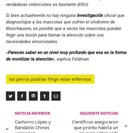
verdaderas intenciones es bastante difícil.
Si bien actualmente no hay ninguna
investigación
oficial que
diagnostique a las mascotas que sufren el síndrome de
Munchausen, es posible que a veces las mascotas puedan
fingir una lesión para llamar la atención sobre sus
necesidades emocionales.
«
Parecen saber en un nivel muy profundo que esa es la forma
de movilizar la atención
«, explica Feldman.
los perros podrían fingir estar enfermos
Navegación
NOTICIA ANTERIOR
SIGUIENTE NOTICIAS
de
Cachorro López y
Científicos aseguraron
Bandalos Chinos
que pronto habría un
entradas