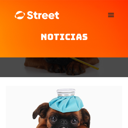
La Street FM 101.5
camina con vos
Noticias
Home
Nosotros
Noticias
Agenda
Publicitá
Familia de auspiciantes