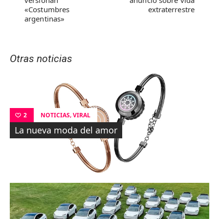
versionan
anuncio sobre vida
«Costumbres
extraterrestre
argentinas»
Otras noticias
,
NOTICIAS
VIRAL
2
La nueva moda del amor