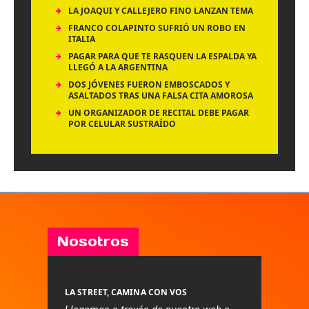
LA JOAQUI Y CALLEJERO FINO LANZAN TEMA
FRANCO COLAPINTO SUFRIÓ UN ROBO EN
ITALIA
PAGAR PARA QUE TE RASQUEN LA ESPALDA YA
LLEGÓ A LA ARGENTINA
DOS JÓVENES FUERON EMBOSCADOS Y
ASALTADOS TRAS UNA FALSA CITA AMOROSA
UN ORGANIZADOR DE RECITAL DEBE PAGAR
POR CELULAR SUSTRAÍDO
Nosotros
LA STREET, CAMINA CON VOS