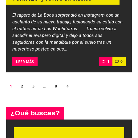
El rapero de La Boca sorprendió en Instagram con un
adelanto de su nuevo trabajo, fusionando su estilo con
el mítico hit de Los Wachiturros. Trueno volvió a
sacudir el avispero digital y dejó a todos sus
seguidores con la mandíbula por el suelo tras un
misterioso posteo en sus…
1
0
LEER MÁS
Paginación
PAGE
1
PAGE
2
PAGE
3
…
PAGE
8
>
de
entradas
¿Qué buscas?