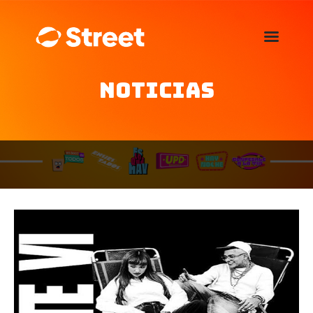
La Street FM 101.5
camina con vos
Noticias
Home
Nosotros
Noticias
Agenda
Publicitá
Familia de auspiciantes