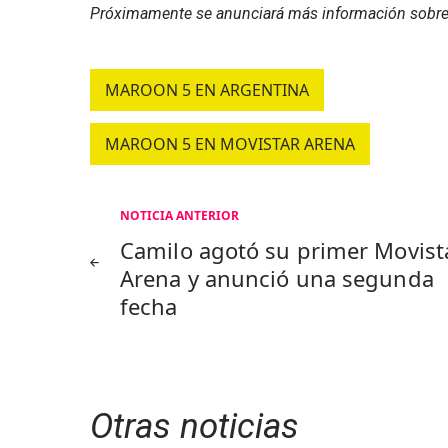
Próximamente se anunciará más información sobre 
MAROON 5 EN ARGENTINA
MAROON 5 EN MOVISTAR ARENA
Navegación
NOTICIA ANTERIOR
Camilo agotó su primer Movist
de
Arena y anunció una segunda
fecha
entradas
Otras noticias