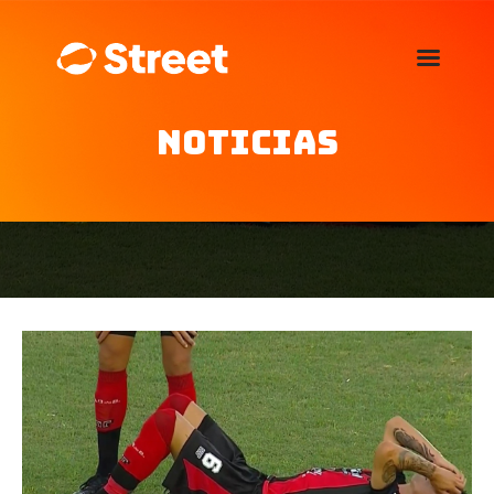
La Street FM 101.5
camina con vos
Noticias
Home
Nosotros
Noticias
Agenda
Publicitá
Familia de auspiciantes