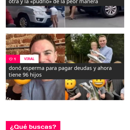
otra y la «pudrió» de la peor manera
VIRAL
1
donó esperma para pagar deudas y ahora
tiene 96 hijos
¿Qué buscas?