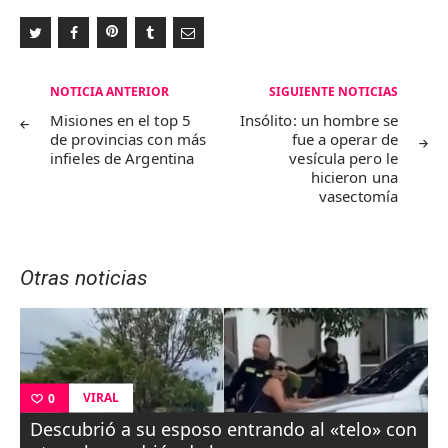
Navegación
NOTICIA ANTERIOR
SIGUIENTE NOTICIAS
de
Misiones en el top 5
Insólito: un hombre se
de provincias con más
fue a operar de
entradas
infieles de Argentina
vesícula pero le
hicieron una
vasectomía
Otras noticias
VIRAL
0
Descubrió a su esposo entrando al «telo» con