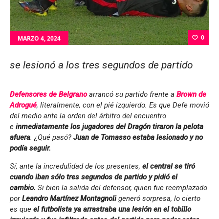
0
MARZO 4, 2024
se lesionó a los tres segundos de partido
Defensores de Belgrano
arrancó su partido frente a
Brown de
Adrogué
, literalmente, con el pié izquierdo. Es que Defe movió
del medio ante la orden del árbitro del encuentro
e
inmediatamente los jugadores del Dragón tiraron la pelota
afuera
. ¿Qué pasó?
Juan de Tomasso estaba lesionado y no
podía seguir.
Sí, ante la incredulidad de los presentes,
el central se tiró
cuando iban sólo tres segundos de partido y pidió el
cambio.
Si bien la salida del defensor, quien fue reemplazado
por
Leandro Martínez Montagnoli
generó sorpresa, lo cierto
es que
el futbolista ya arrastraba una lesión en el tobillo