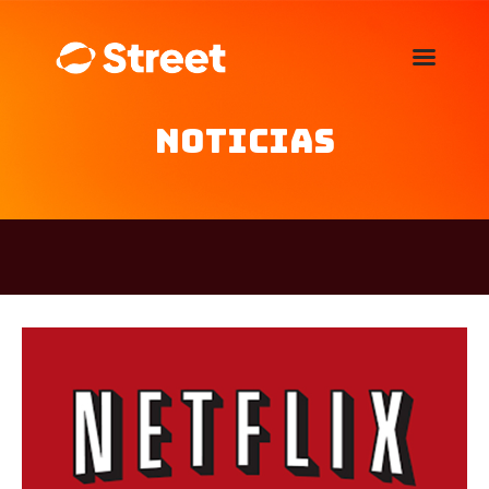
La Street FM 101.5
camina con vos
Noticias
Home
Nosotros
Noticias
Agenda
Publicitá
Familia de auspiciantes