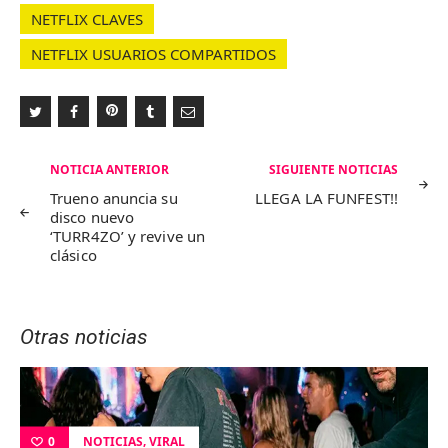
NETFLIX CLAVES
NETFLIX USUARIOS COMPARTIDOS
Navegación
NOTICIA ANTERIOR
SIGUIENTE NOTICIAS
de
Trueno anuncia su
LLEGA LA FUNFEST!!
disco nuevo
entradas
‘TURR4ZO’ y revive un
clásico
Otras noticias
,
NOTICIAS
VIRAL
0