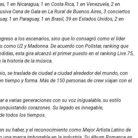
s, 1 en Nicaragua, 1 en Costa Rica, 1 en Venezuela, 2 en
lusiva Cena de Gala en La Rural de Buenos Aires, 3 conciertos
uay, 1 en Paraguay, 1 en Brasil, 39 en Estados Unidos, 2 en
greso a los escenarios, sino que lo consagró como el líder
es como U2 y Madonna. De acuerdo con Pollstar, ranking que
ndidas, esta gira alcanzó el primer puesto en el ranking Live 75,
la historia de la música.
opio, se traslada de ciudad a ciudad alrededor del mundo, con
en tiempo y forma. Más de 150 personas de crew viajan con el
ar a varias generaciones con su voz inigualable, su estilo
conquistando corazones. Su legado es innegable,
de todos los tiempos.
u haber, y el reconocimiento como Mejor Artista Latino de
ado una marca imborrable en la industria. Su álbum Romance es