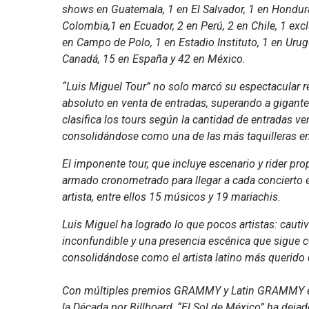
shows en Guatemala, 1 en El Salvador, 1 en Hondura
Colombia,1 en Ecuador, 2 en Perú, 2 en Chile, 1 exc
en Campo de Polo, 1 en Estadio Instituto, 1 en Urug
Canadá, 15 en España y 42 en México.
“Luis Miguel Tour” no solo marcó su espectacular re
absoluto en venta de entradas, superando a gigant
clasifica los tours según la cantidad de entradas ve
consolidándose como una de las más taquilleras en 
El imponente tour, que incluye escenario y rider pr
armado cronometrado para llegar a cada concierto 
artista, entre ellos 15 músicos y 19 mariachis.
Luis Miguel ha logrado lo que pocos artistas: cautiv
inconfundible y una presencia escénica que sigue 
consolidándose como el artista latino más querido 
Con múltiples premios GRAMMY y Latin GRAMMY en s
la Década por Billboard, “El Sol de México” ha dej