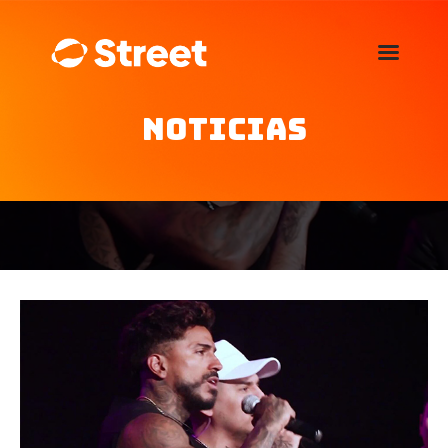
La Street FM 101.5
camina con vos
Noticias
Home
Nosotros
Noticias
Agenda
Publicitá
Familia de auspiciantes