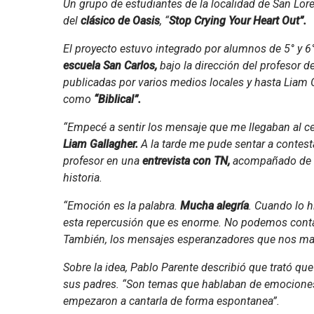
Un grupo de estudiantes de la localidad de San Lor
del
clásico de Oasis
, “
Stop Crying Your Heart Out”.
El proyecto estuvo integrado por alumnos de 5° y 6°
escuela San Carlos,
bajo la dirección del profesor 
publicadas por varios medios locales y hasta Liam 
como
“Biblical”.
“Empecé a sentir los mensaje que me llegaban al c
Liam Gallagher.
A la tarde me pude sentar a contesta
profesor en una
entrevista con TN,
acompañado de a
historia.
“Emoción es la palabra.
Mucha alegría
. Cuando lo 
esta repercusión que es enorme. No podemos contab
También, los mensajes esperanzadores que nos man
Sobre la idea, Pablo Parente describió que trató 
sus padres. “Son temas que hablaban de emociones. 
empezaron a cantarla de forma espontanea”.