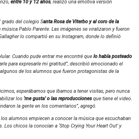
enzo,
entre 10 y 12 años
, realizó una emotiva versión
 grado del colegio S
anta Rosa de Viterbo y al coro de la
de música Pablo Parente. Las imágenes se viralizaron y fueron
Gallagher lo compartió en su Instagram, donde lo definió
elular. Cuando pude entrar me encontré que
lo había posteado
rle para expresarle mi gratitud”, describió emocionado el
lgunos de los alumnos que fueron protagonistas de la
hicimos, esperábamos que íbamos a tener visitas, pero nunca
ilizar los
‘me gusta’ o las reproducciones
que tiene el video.
daron la gente en los comentarios”, agregó.
que los alumnos empiecen a conocer la música que escuchaban
Los chicos la conocían a ‘Stop Crying Your Heart Out’ y