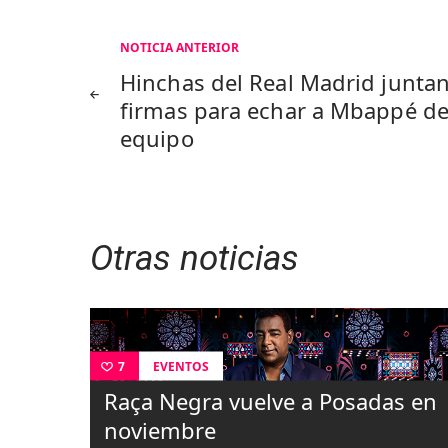
Navegación
NOTICIA ANTERIOR
Hinchas del Real Madrid junta
de
firmas para echar a Mbappé de
equipo
entradas
Otras noticias
EVENTOS
7
Raça Negra vuelve a Posadas en
noviembre