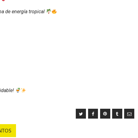
na de energía tropical
idable!
NTOS