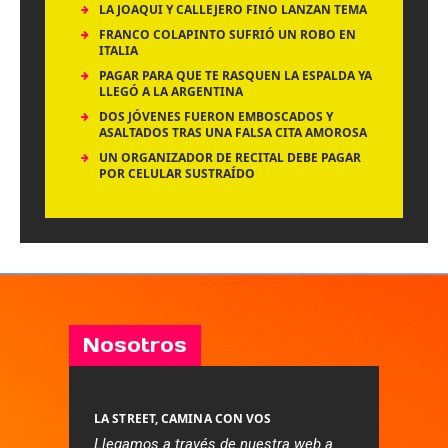
LA JOAQUI Y CALLEJERO FINO LANZAN TEMA
FRANCO COLAPINTO SUFRIÓ UN ROBO EN
ITALIA
PAGAR PARA QUE TE RASQUEN LA ESPALDA YA
LLEGÓ A LA ARGENTINA
DOS JÓVENES FUERON EMBOSCADOS Y
ASALTADOS TRAS UNA FALSA CITA AMOROSA
UN ORGANIZADOR DE RECITAL DEBE PAGAR
POR CELULAR SUSTRAÍDO
Nosotros
LA STREET, CAMINA CON VOS
Llegamos a través de nuestra web a