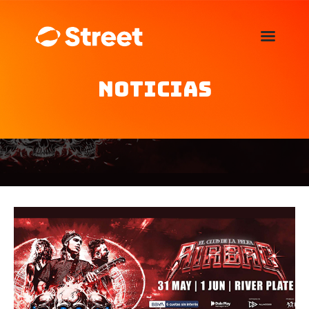
La Street FM 101.5
camina con vos
Noticias
Home
Nosotros
Noticias
Agenda
Publicitá
Familia de auspiciantes