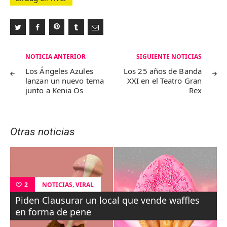
Navegación
NOTICIA ANTERIOR
SIGUIENTE NOTICIAS
de
Los Ángeles Azules
Los 25 años de Banda
lanzan un nuevo tema
XXI en el Teatro Gran
entradas
junto a Kenia Os
Rex
Otras noticias
,
NOTICIAS
VIRAL
2
Piden Clausurar un local que vende waffles
en forma de pene