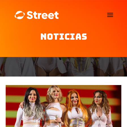
La Street FM 101.5
camina con vos
Noticias
Home
Nosotros
Noticias
Agenda
Publicitá
Familia de auspiciantes