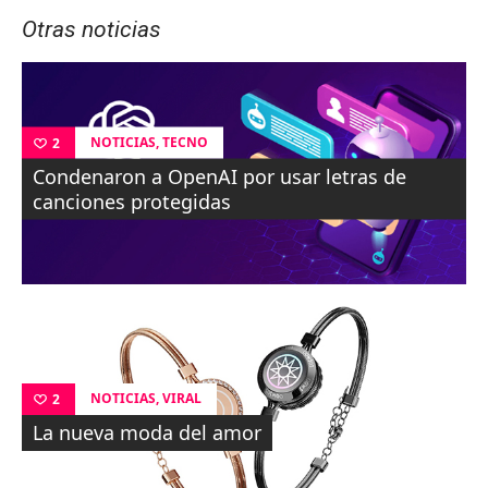
Otras noticias
,
NOTICIAS
TECNO
2
Condenaron a OpenAI por usar letras de
canciones protegidas
,
NOTICIAS
VIRAL
2
La nueva moda del amor