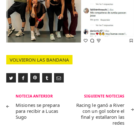
VOLVIERON LAS BANDANA
Navegación
NOTICIA ANTERIOR
SIGUIENTE NOTICIAS
de
Misiones se prepara
Racing le ganó a River
para recibir a Lucas
con un gol sobre el
entradas
Sugo
final y estallaron las
redes