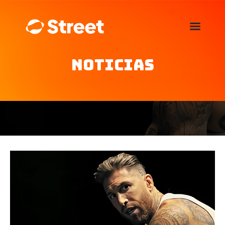
La Street FM 101.5
camina con vos
Noticias
Home
Nosotros
Noticias
Agenda
Publicitá
Familia de auspiciantes