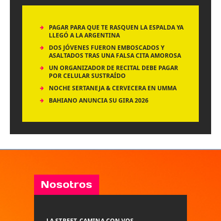
PAGAR PARA QUE TE RASQUEN LA ESPALDA YA
LLEGÓ A LA ARGENTINA
DOS JÓVENES FUERON EMBOSCADOS Y
ASALTADOS TRAS UNA FALSA CITA AMOROSA
UN ORGANIZADOR DE RECITAL DEBE PAGAR
POR CELULAR SUSTRAÍDO
NOCHE SERTANEJA & CERVECERA EN UMMA
BAHIANO ANUNCIA SU GIRA 2026
Nosotros
LA STREET, CAMINA CON VOS