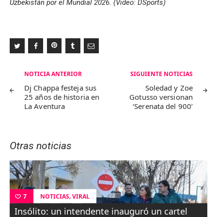
Uzbekistán por el Mundial 2026. (Video: DSports)
Navegación
NOTICIA ANTERIOR
SIGUIENTE NOTICIAS
de
Dj Chappa festeja sus
Soledad y Zoe
25 años de historia en
Gotusso versionan
entradas
La Aventura
‘Serenata del 900’
Otras noticias
,
NOTICIAS
VIRAL
7
Insólito: un intendente inauguró un cartel