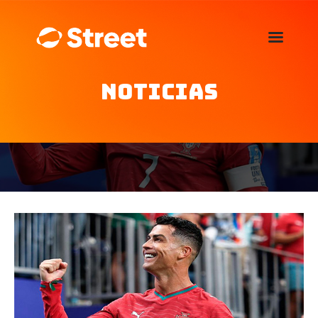
La Street FM 101.5
camina con vos
Noticias
Home
Nosotros
Noticias
Agenda
Publicitá
Familia de auspiciantes