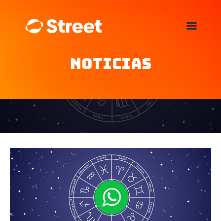
La Street FM 101.5
camina con vos
Noticias
Home
Nosotros
Noticias
Agenda
Publicitá
Familia de auspiciantes