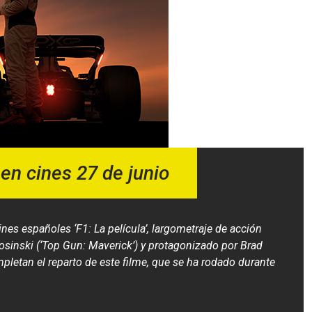
 en cines 27 de junio
cines españoles ‘F1: La película’, largometraje de acción
osinski (‘Top Gun: Maverick’) y protagonizado por Brad
mpletan el reparto de este filme, que se ha rodado durante