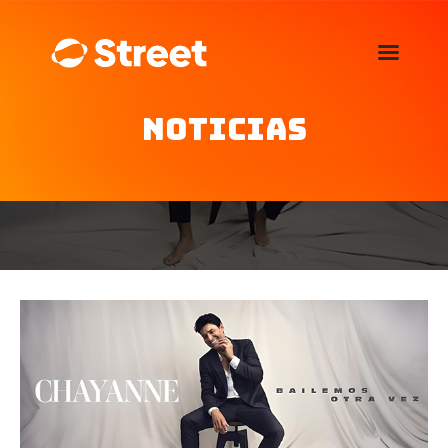
La Street FM 101.5
camina con vos
Noticias
Home
Nosotros
Noticias
Agenda
Publicitá
Familia de auspiciantes