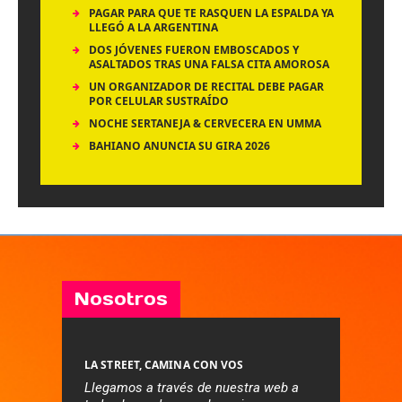
PAGAR PARA QUE TE RASQUEN LA ESPALDA YA
LLEGÓ A LA ARGENTINA
DOS JÓVENES FUERON EMBOSCADOS Y
ASALTADOS TRAS UNA FALSA CITA AMOROSA
UN ORGANIZADOR DE RECITAL DEBE PAGAR
POR CELULAR SUSTRAÍDO
NOCHE SERTANEJA & CERVECERA EN UMMA
BAHIANO ANUNCIA SU GIRA 2026
Nosotros
LA STREET, CAMINA CON VOS
Llegamos a través de nuestra web a