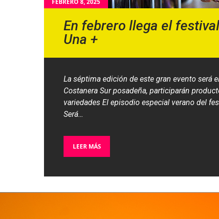
FEBRERO 8, 2025
En febrero llega el festiv
Una +
La séptima edición de este gran evento será e
Costanera Sur posadeña, participarán product
variedades El episodio especial verano del fest
Será…
LEER MÁS