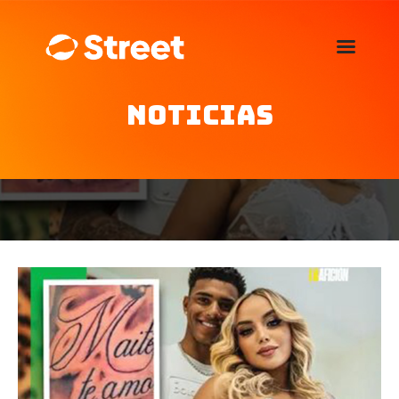
La Street FM 101.5
camina con vos
Noticias
Home
Nosotros
Noticias
Agenda
Publicitá
Familia de auspiciantes