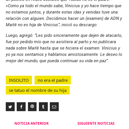
«Como ya todo el mundo sabe, Vinicius y yo hace tiempo que
no estamos juntos, y durante estas idas y venidas tuve una
relación con alguien. Decidimos hacer un (examen) de ADN y
Maitê no es hija de Vinicius”, inició su descargo.
Luego, agregó: “Les pido sinceramente que dejen de atacarlo,
fue por pedido mío que no asistiera al parto y no publicara
nada sobre Maitê hasta que se hiciera el examen. Vinicius y
yo ya nos sentamos y hablamos amistosamente. Le deseo lo
mejor del mundo, que pueda continuar su vida en paz”.
INSOLITO
no era el padre
se tatuo el nombre de su hija
Navegación
NOTICIA ANTERIOR
SIGUIENTE NOTICIAS