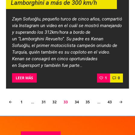
Lamborghini a más de 300 km/h
Zayn Sofuoğlu, pequeño turco de cinco años, compartió
vía Instagram un video en el cuál se mostró manejando
y superando los 312km/hora a bordo de
un “Lamborghini Revuelto”. Su padre es Kenan
Sofuoğlu, el primer motociclista campeón oriundo de
Turquía, quién también es su copiloto en el video.
Kenan se consagró en cinco oportunidades
en Supersport y también fue parte…
1
0
LEER MÁS
Paginación
PAGE
1
…
PAGE
31
PAGE
32
PAGE
33
<
PAGE
34
PAGE
35
…
PAGE
43
de
entradas