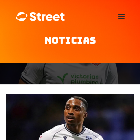
La Street FM 101.5
camina con vos
Noticias
Home
Nosotros
Noticias
Agenda
Publicitá
Familia de auspiciantes