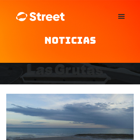
La Street FM 101.5
camina con vos
Noticias
Home
Nosotros
Noticias
Agenda
Publicitá
Familia de auspiciantes