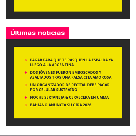
Últimas noticias
PAGAR PARA QUE TE RASQUEN LA ESPALDA YA
LLEGÓ A LA ARGENTINA
DOS JÓVENES FUERON EMBOSCADOS Y
ASALTADOS TRAS UNA FALSA CITA AMOROSA
UN ORGANIZADOR DE RECITAL DEBE PAGAR
POR CELULAR SUSTRAÍDO
NOCHE SERTANEJA & CERVECERA EN UMMA
BAHIANO ANUNCIA SU GIRA 2026