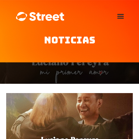
La Street FM 101.5
camina con vos
Noticias
Home
Nosotros
Noticias
Agenda
Publicitá
Familia de auspiciantes