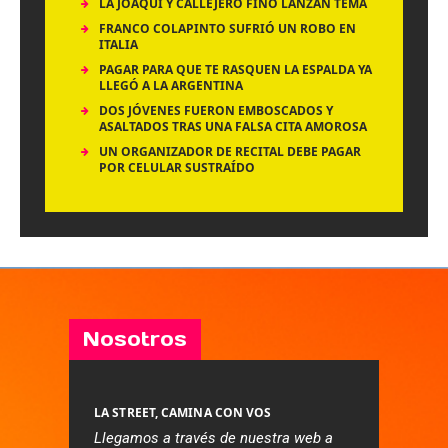
LA JOAQUI Y CALLEJERO FINO LANZAN TEMA
FRANCO COLAPINTO SUFRIÓ UN ROBO EN
ITALIA
PAGAR PARA QUE TE RASQUEN LA ESPALDA YA
LLEGÓ A LA ARGENTINA
DOS JÓVENES FUERON EMBOSCADOS Y
ASALTADOS TRAS UNA FALSA CITA AMOROSA
UN ORGANIZADOR DE RECITAL DEBE PAGAR
POR CELULAR SUSTRAÍDO
Nosotros
LA STREET, CAMINA CON VOS
Llegamos a través de nuestra web a