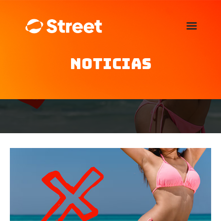
La Street FM 101.5
camina con vos
Noticias
Home
Nosotros
Noticias
Agenda
Publicitá
Familia de auspiciantes