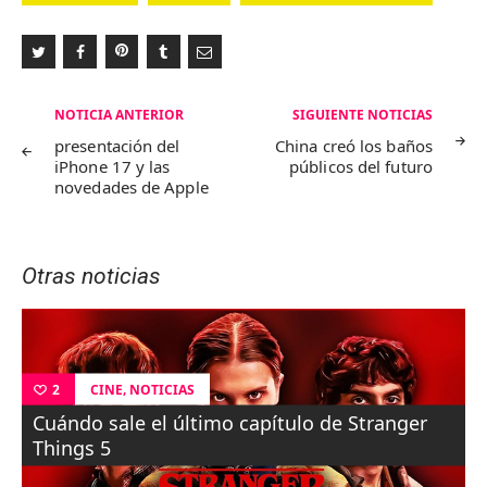
Navegación
NOTICIA ANTERIOR
SIGUIENTE NOTICIAS
de
presentación del
China creó los baños
iPhone 17 y las
públicos del futuro
entradas
novedades de Apple
Otras noticias
,
CINE
NOTICIAS
2
Cuándo sale el último capítulo de Stranger
Things 5