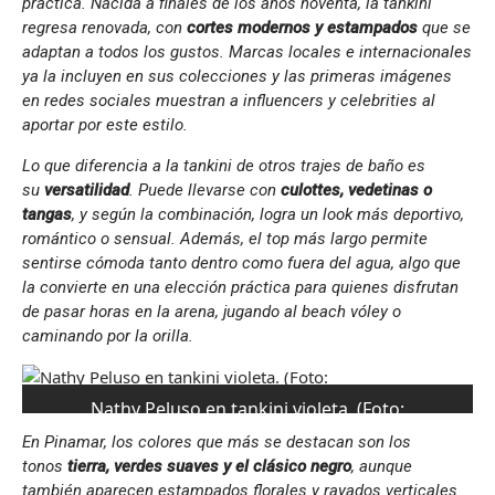
práctica. Nacida a finales de los años noventa, la tankini
regresa renovada, con
cortes modernos y estampados
que se
adaptan a todos los gustos. Marcas locales e internacionales
ya la incluyen en sus colecciones y las primeras imágenes
en redes sociales muestran a
influencers
y
celebrities
al
aportar por este estilo.
Lo que diferencia a la tankini de otros trajes de baño es
su
versatilidad
. Puede llevarse con
culottes
, vedetinas o
tangas
, y según la combinación, logra un look más deportivo,
romántico o sensual. Además, el top más largo permite
sentirse cómoda tanto dentro como fuera del agua, algo que
la convierte en una elección práctica para quienes disfrutan
de pasar horas en la arena, jugando al beach vóley o
caminando por la orilla.
Nathy Peluso en tankini violeta. (Foto:
Instagram/@nathypeluso).
En Pinamar, los colores que más se destacan son los
tonos
tierra, verdes suaves y el clásico negro
, aunque
también aparecen estampados florales y rayados verticales