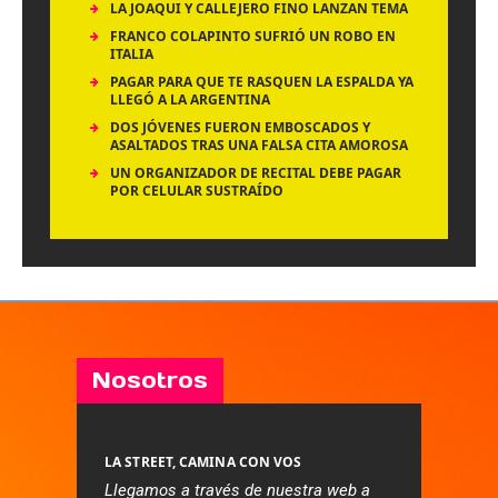
LA JOAQUI Y CALLEJERO FINO LANZAN TEMA
FRANCO COLAPINTO SUFRIÓ UN ROBO EN
ITALIA
PAGAR PARA QUE TE RASQUEN LA ESPALDA YA
LLEGÓ A LA ARGENTINA
DOS JÓVENES FUERON EMBOSCADOS Y
ASALTADOS TRAS UNA FALSA CITA AMOROSA
UN ORGANIZADOR DE RECITAL DEBE PAGAR
POR CELULAR SUSTRAÍDO
Nosotros
LA STREET, CAMINA CON VOS
Llegamos a través de nuestra web a