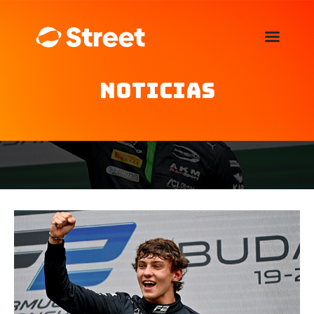
La Street FM 101.5
camina con vos
Noticias
Home
Nosotros
Noticias
Agenda
Publicitá
Familia de auspiciantes