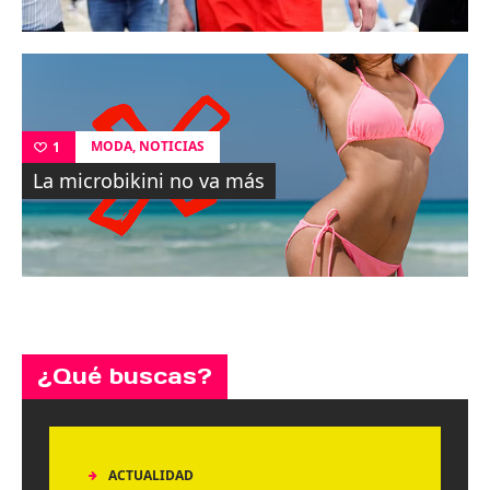
,
MODA
NOTICIAS
1
La microbikini no va más
¿Qué buscas?
ACTUALIDAD