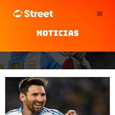
La Street FM 101.5
camina con vos
Noticias
Home
Nosotros
Noticias
Agenda
Publicitá
Familia de auspiciantes