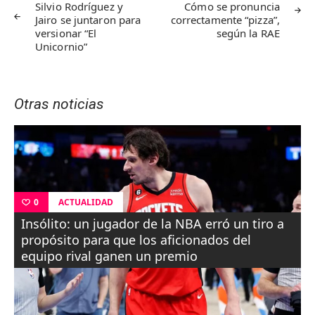
de
Silvio Rodríguez y
Cómo se pronuncia
Jairo se juntaron para
correctamente “pizza”,
entradas
versionar “El
según la RAE
Unicornio”
Otras noticias
ACTUALIDAD
0
Insólito: un jugador de la NBA erró un tiro a
propósito para que los aficionados del
equipo rival ganen un premio