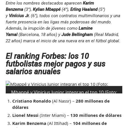
Entre los nombres destacados aparecen
Karim
Benzema
(3°),
Kylian Mbappé
(4°),
Erling Haaland
(5°)
y
Vinícius Jr.
(6°), todos con contratos multimillonarios y una
fuerte presencia en las ligas más poderosas del mundo.
Además, la irrupción de jóvenes como
Lamine
Yamal
(Barcelona, 18 años) y
Jude Bellingham
(Real Madrid,
22 años) marca el inicio de una nueva era en el fútbol global.
El ranking Forbes: los 10
futbolistas mejor pagos y sus
salarios anuales
Mbappé y Vinicius Junior integran el top 10 (Foto:
Reuters).
Cristiano Ronaldo
(Al Nassr) –
280 millones de
dólares
Lionel Messi
(Inter Miami) –
130 millones de dólares
Karim Benzema
(Al Ittihad) –
104 millones de