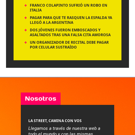
FRANCO COLAPINTO SUFRIÓ UN ROBO EN
ITALIA
PAGAR PARA QUE TE RASQUEN LA ESPALDA YA
LLEGÓ A LA ARGENTINA
DOS JÓVENES FUERON EMBOSCADOS Y
ASALTADOS TRAS UNA FALSA CITA AMOROSA
UN ORGANIZADOR DE RECITAL DEBE PAGAR
POR CELULAR SUSTRAÍDO
Nosotros
LA STREET, CAMINA CON VOS
Llegamos a través de nuestra web a
todo el mundo y con las mismas