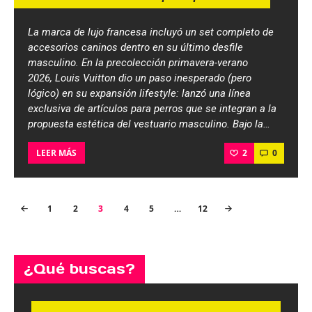
La marca de lujo francesa incluyó un set completo de
accesorios caninos dentro en su último desfile
masculino. En la precolección primavera-verano
2026, Louis Vuitton dio un paso inesperado (pero
lógico) en su expansión lifestyle: lanzó una línea
exclusiva de artículos para perros que se integran a la
propuesta estética del vestuario masculino. Bajo la…
2
0
LEER MÁS
Paginación
PAGE
1
PAGE
2
PAGE
3
PAGE
4
PAGE
5
<
…
PAGE
12
de
entradas
¿Qué buscas?