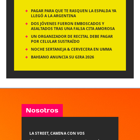
PAGAR PARA QUE TE RASQUEN LA ESPALDA YA
LLEGÓ A LA ARGENTINA
DOS JÓVENES FUERON EMBOSCADOS Y
ASALTADOS TRAS UNA FALSA CITA AMOROSA
UN ORGANIZADOR DE RECITAL DEBE PAGAR
POR CELULAR SUSTRAÍDO
NOCHE SERTANEJA & CERVECERA EN UMMA
BAHIANO ANUNCIA SU GIRA 2026
Nosotros
LA STREET, CAMINA CON VOS