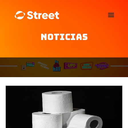
La Street FM 101.5
camina con vos
Noticias
Home
Nosotros
Noticias
Agenda
Publicitá
Familia de auspiciantes