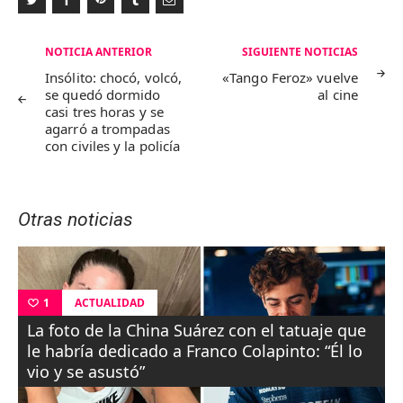
Navegación
NOTICIA ANTERIOR
SIGUIENTE NOTICIAS
de
Insólito: chocó, volcó,
«Tango Feroz» vuelve
se quedó dormido
al cine
entradas
casi tres horas y se
agarró a trompadas
con civiles y la policía
Otras noticias
ACTUALIDAD
1
La foto de la China Suárez con el tatuaje que
le habría dedicado a Franco Colapinto: “Él lo
vio y se asustó”