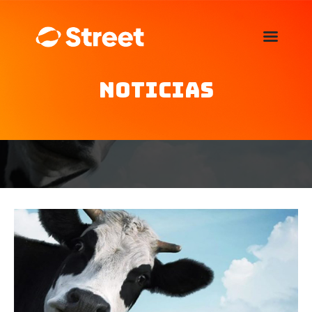
La Street FM 101.5
camina con vos
Noticias
Home
Nosotros
Noticias
Agenda
Publicitá
Familia de auspiciantes