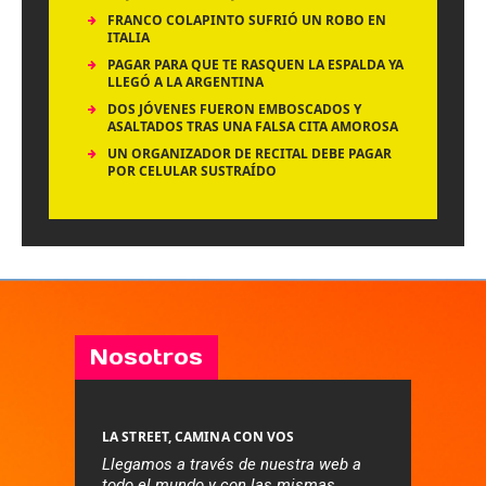
FRANCO COLAPINTO SUFRIÓ UN ROBO EN
ITALIA
PAGAR PARA QUE TE RASQUEN LA ESPALDA YA
LLEGÓ A LA ARGENTINA
DOS JÓVENES FUERON EMBOSCADOS Y
ASALTADOS TRAS UNA FALSA CITA AMOROSA
UN ORGANIZADOR DE RECITAL DEBE PAGAR
POR CELULAR SUSTRAÍDO
Nosotros
LA STREET, CAMINA CON VOS
Llegamos a través de nuestra web a
todo el mundo y con las mismas