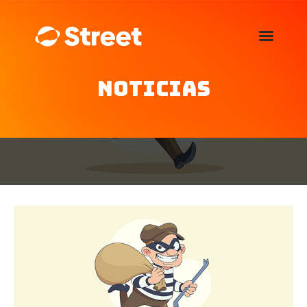
La Street FM 101.5
camina con vos
Noticias
Home
Nosotros
Noticias
Agenda
Publicitá
Familia de auspiciantes