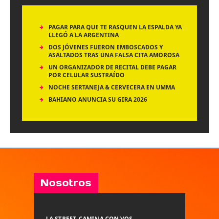
PAGAR PARA QUE TE RASQUEN LA ESPALDA YA
LLEGÓ A LA ARGENTINA
DOS JÓVENES FUERON EMBOSCADOS Y
ASALTADOS TRAS UNA FALSA CITA AMOROSA
UN ORGANIZADOR DE RECITAL DEBE PAGAR
POR CELULAR SUSTRAÍDO
NOCHE SERTANEJA & CERVECERA EN UMMA
BAHIANO ANUNCIA SU GIRA 2026
Nosotros
LA STREET, CAMINA CON VOS