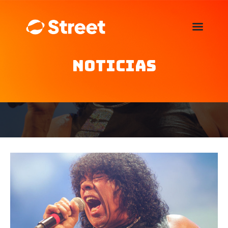
La Street FM 101.5
camina con vos
Noticias
Home
Nosotros
Noticias
Agenda
Publicitá
Familia de auspiciantes