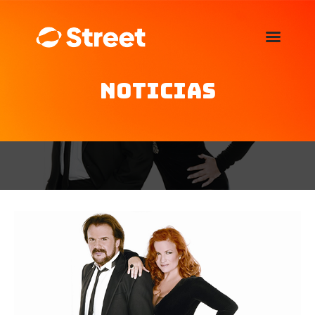
La Street FM 101.5
camina con vos
Noticias
Home
Nosotros
Noticias
Agenda
Publicitá
Familia de auspiciantes