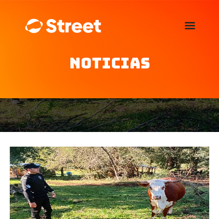
La Street FM 101.5
camina con vos
Noticias
Home
Nosotros
Noticias
Agenda
Publicitá
Familia de auspiciantes