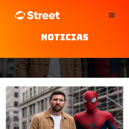
La Street FM 101.5
camina con vos
Noticias
Home
Nosotros
Noticias
Agenda
Publicitá
Familia de auspiciantes