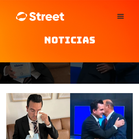
La Street FM 101.5
camina con vos
Noticias
Home
Nosotros
Noticias
Agenda
Publicitá
Familia de auspiciantes