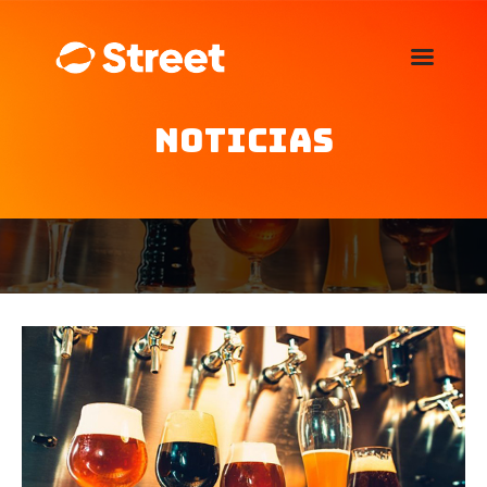
La Street FM 101.5
camina con vos
Noticias
Home
Nosotros
Noticias
Agenda
Publicitá
Familia de auspiciantes