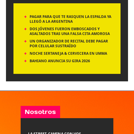
PAGAR PARA QUE TE RASQUEN LA ESPALDA YA
LLEGÓ A LA ARGENTINA
DOS JÓVENES FUERON EMBOSCADOS Y
ASALTADOS TRAS UNA FALSA CITA AMOROSA
UN ORGANIZADOR DE RECITAL DEBE PAGAR
POR CELULAR SUSTRAÍDO
NOCHE SERTANEJA & CERVECERA EN UMMA
BAHIANO ANUNCIA SU GIRA 2026
Nosotros
LA STREET, CAMINA CON VOS