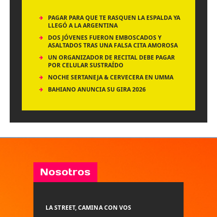
PAGAR PARA QUE TE RASQUEN LA ESPALDA YA
LLEGÓ A LA ARGENTINA
DOS JÓVENES FUERON EMBOSCADOS Y
ASALTADOS TRAS UNA FALSA CITA AMOROSA
UN ORGANIZADOR DE RECITAL DEBE PAGAR
POR CELULAR SUSTRAÍDO
NOCHE SERTANEJA & CERVECERA EN UMMA
BAHIANO ANUNCIA SU GIRA 2026
Nosotros
LA STREET, CAMINA CON VOS