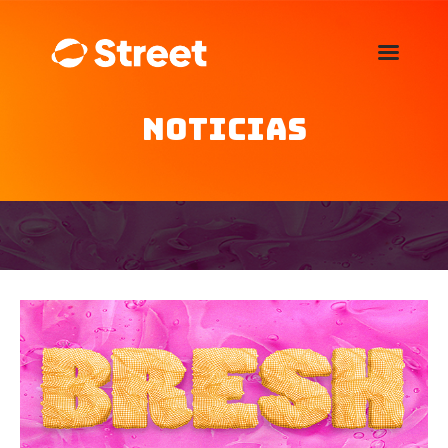
La Street FM 101.5
camina con vos
Noticias
Home
Nosotros
Noticias
Agenda
Publicitá
Familia de auspiciantes