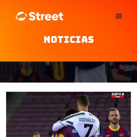
La Street FM 101.5
camina con vos
Noticias
Home
Nosotros
Noticias
Agenda
Publicitá
Familia de auspiciantes