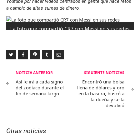
Youtube por hacer videos centrados en gente que hace retos
a cambio de altas sumas de dinero.
La foto que compartió CR7 con Messi en sus redes
sociales. (Foto: @URCristianoTube/Twitter)
Navegación
NOTICIA ANTERIOR
SIGUIENTE NOTICIAS
de
Así le irá a cada signo
Encontró una bolsa
del zodíaco durante el
llena de dólares y oro
entradas
fin de semana largo
en la basura, buscó a
la dueña y se la
devolvió
Otras noticias