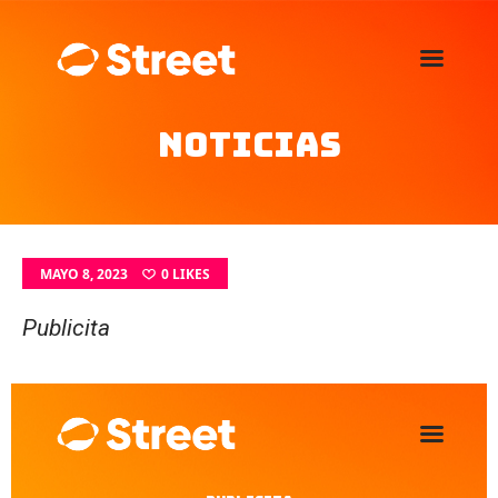
La Street FM 101.5
camina con vos
Noticias
Home
Nosotros
Noticias
Agenda
MAYO 8, 2023
0
LIKES
Publicitá
Publicita
Familia de auspiciantes