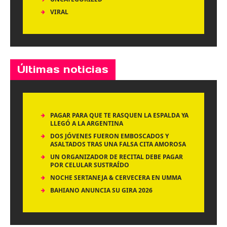
VIRAL
Últimas noticias
PAGAR PARA QUE TE RASQUEN LA ESPALDA YA
LLEGÓ A LA ARGENTINA
DOS JÓVENES FUERON EMBOSCADOS Y
ASALTADOS TRAS UNA FALSA CITA AMOROSA
UN ORGANIZADOR DE RECITAL DEBE PAGAR
POR CELULAR SUSTRAÍDO
NOCHE SERTANEJA & CERVECERA EN UMMA
BAHIANO ANUNCIA SU GIRA 2026