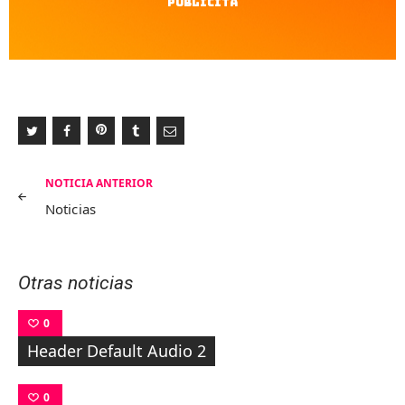
Publicita
Navegación
NOTICIA ANTERIOR
de
Noticias
entradas
Otras noticias
0
Header Default Audio 2
0