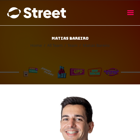
La Street FM 101.5
camina con vos
Matias Bareiro
Home
Home
All Team
Team
Matias Bareiro
Nosotros
Noticias
Agenda
Publicitá
Familia de auspiciantes