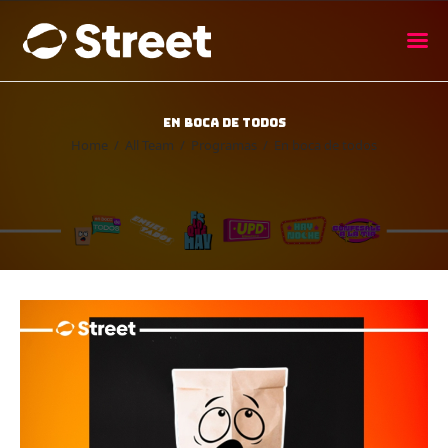
La Street FM 101.5
camina con vos
En boca de todos
Home
Home
All Team
Programas
En boca de todos
Nosotros
Noticias
Agenda
Publicitá
Familia de auspiciantes