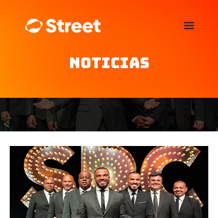
La Street FM 101.5
camina con vos
Noticias
Home
Nosotros
Noticias
Agenda
Publicitá
Familia de auspiciantes