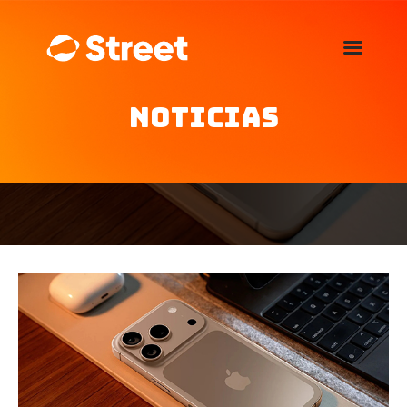
La Street FM 101.5
camina con vos
Noticias
Home
Nosotros
Noticias
Agenda
Publicitá
Familia de auspiciantes