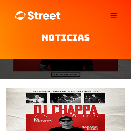
La Street FM 101.5
camina con vos
Noticias
Home
Nosotros
Noticias
Agenda
Publicitá
Familia de auspiciantes